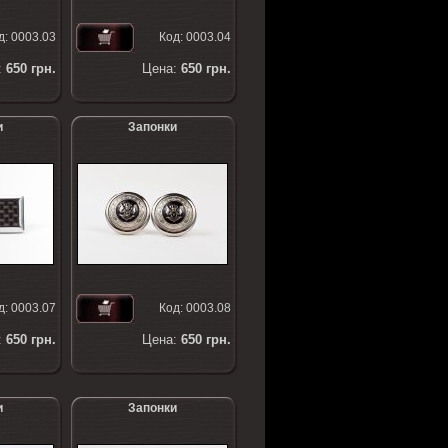
д:
0003.03
Код:
0003.04
:
650
грн.
Цена:
650
грн.
и
Запонки
д:
0003.07
Код:
0003.08
:
650
грн.
Цена:
650
грн.
и
Запонки