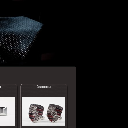
и
Запонки