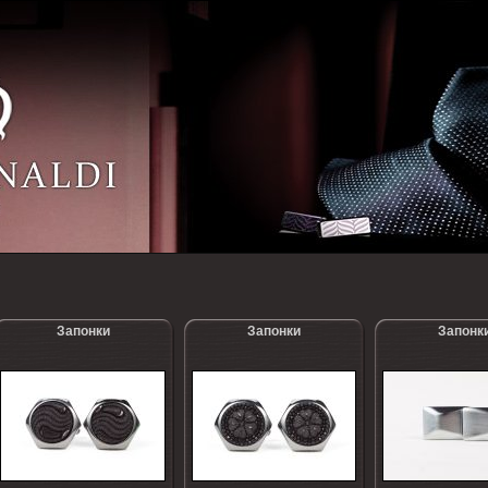
Запонки
Запонки
Запонк