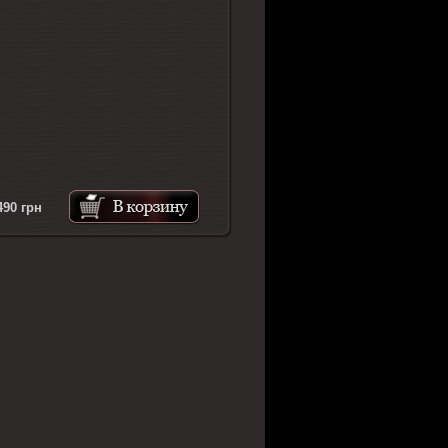
490
грн